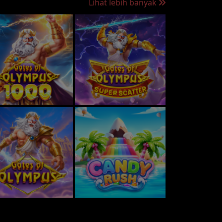
Lihat lebih banyak