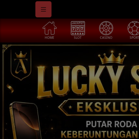
HOME
SLOT
CASINO
SPOR