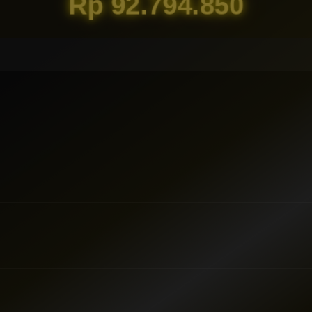
Rp 93.372.329