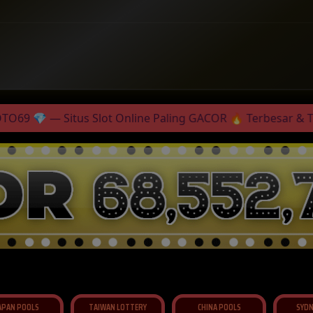
ng GACOR 🔥 Terbesar & Terbaik 💯 Resmi Terbaru 2026 
WAN LOTTERY
CHINA POOLS
SYDNEY POOLS
SI