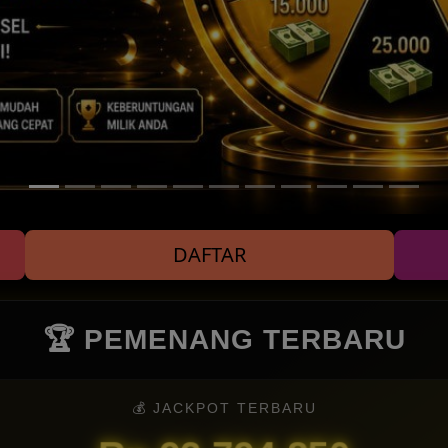
DAFTAR
🏆 PEMENANG TERBARU
💰 JACKPOT TERBARU