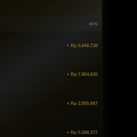
WIN
+ Rp 3.718.133
+ Rp 5.646.738
+ Rp 7.854.635
+ Rp 2.855.887