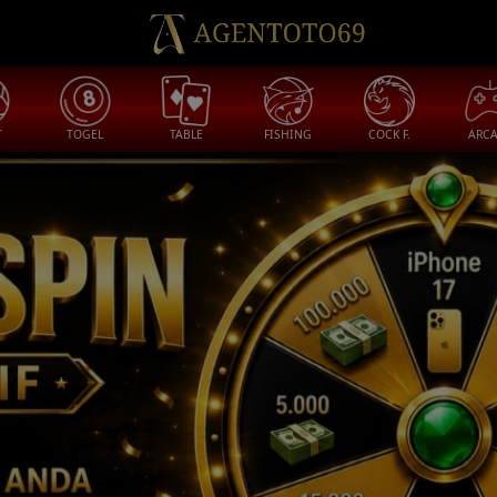
T
TOGEL
TABLE
FISHING
COCK F.
ARC