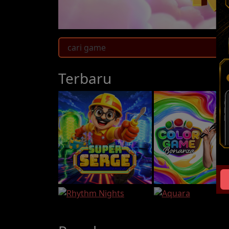
Terbaru