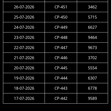
26-07-2026
CP-451
3462
25-07-2026
CP-450
5715
24-07-2026
CP-449
6627
23-07-2026
CP-448
9464
22-07-2026
CP-447
9673
21-07-2026
CP-446
3702
20-07-2026
CP-445
5554
19-07-2026
CP-444
6307
18-07-2026
CP-443
6778
17-07-2026
CP-442
9589