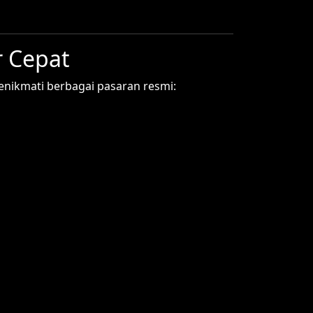
r Cepat
 menikmati berbagai pasaran resmi: