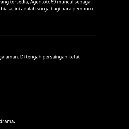
m yang tersedia, Agentoto69 muncul sebagai
 biasa; ini adalah surga bagi para pemburu
galaman. Di tengah persaingan ketat
 drama.