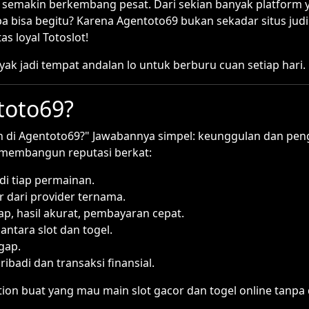
line semakin berkembang pesat. Dari sekian banyak platfor
pa bisa begitu? Karena Agentoto69 bukan sekadar situs judi
as loyal Totoslot!
yak jadi tempat andalan lo untuk berburu cuan setiap hari.
toto69?
 di Agentoto69?" Jawabannya simpel: keunggulan dan pen
l membangun reputasi berkat:
di tiap permainan.
 dari provider ternama.
ap, hasil akurat, pembayaran cepat.
ntara slot dan togel.
gap.
ibadi dan transaksi finansial.
ion buat yang mau main slot gacor dan togel online tanpa