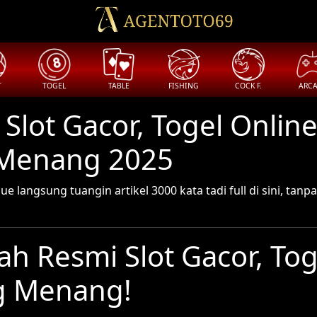
T
TOGEL
TABLE
FISHING
COCK F.
ARC
Slot Gacor, Togel Online
 Menang 2025
langsung tuangin artikel 3000 kata tadi full di sini, tanpa
h Resmi Slot Gacor, Tog
g Menang!