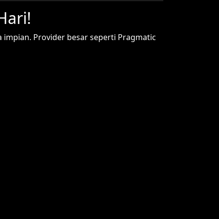
Hari!
impian. Provider besar seperti Pragmatic