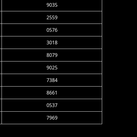
9035
2559
0576
3018
8079
9025
7384
8661
0537
7969