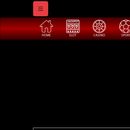
HOME
SLOT
CASINO
SPOR