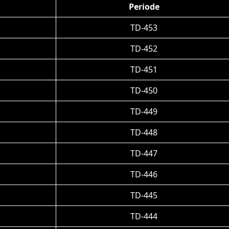
Periode
TD-453
TD-452
TD-451
TD-450
TD-449
TD-448
TD-447
TD-446
TD-445
TD-444