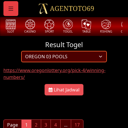
SLOT
CASINO
SPORT
TOGEL
TABLE
FISHING
COCK
Result Togel
https://www.oregonlottery.org/pick-4/winning-
numbers/
Lihat Jadwal
Page
1
2
3
4
...
17